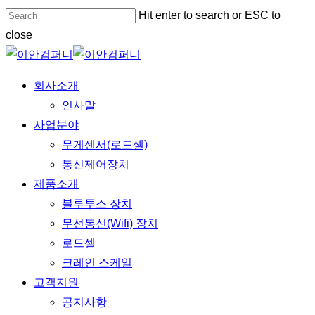
Skip
Hit enter to search or ESC to
to
close
main
Close
content
Search
Menu
회사소개
인사말
사업분야
무게센서(로드셀)
통신제어장치
제품소개
블루투스 장치
무선통신(Wifi) 장치
로드셀
크레인 스케일
고객지원
공지사항