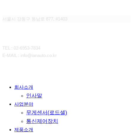
이안컴퍼니
서울시 강동구 동남로 877, #1403
CONTACT
TEL : 02-6953-7834
E-MAIL : info@ianauto.co.kr
Close
회사소개
Menu
인사말
사업분야
무게센서(로드셀)
통신제어장치
제품소개